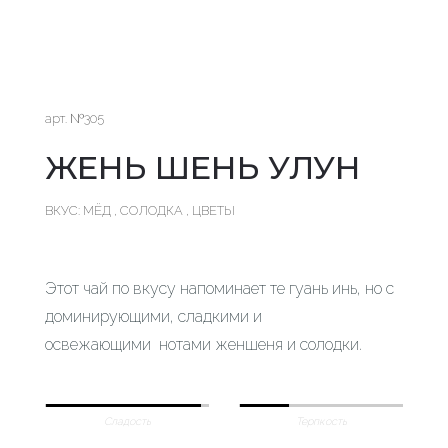
арт. №305
ЖЕНЬ ШЕНЬ УЛУН
ВКУС: МЁД , СОЛОДКА , ЦВЕТЫ
Этот чай по вкусу напоминает те гуань инь, но с
доминирующими, сладкими и
освежающими нотами женшеня и солодки.
Сладость
Терпкость