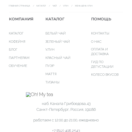
ГЛАВНАЯ СТРАНИЦА
/
КАТАЛОГ
/
ЧАЙ
/
УЛУН
/
ЖЕНЬ ШЕНЬ УЛУН
КОМПАНИЯ
КАТАЛОГ
ПОМОЩЬ
КАТАЛОГ
БЕЛЫЙ ЧАЙ
КОНТАКТЫ
КОФЕЙНЯ
ЗЕЛЕНЫЙ ЧАЙ
O НАС
ОПЛАТА И
БЛОГ
УЛУН
ДОСТАВКА
ПАРТНЕРАМ
КРАСНЫЙ ЧАЙ
ГИД ПО
ОБУЧЕНИЕ
ПУЭР
ДЕГУСТАЦИИ
МАТТЯ
КОЛЕСО ВКУСОВ
ТИЗАНЫ
наб. Канала Грибоедова,43
Санкт-Петербург, Россия, 191186
работаем с 12:00 до 21:00, ежедневно
+7 (812) 408 2543