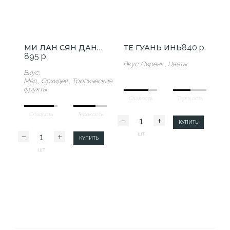
840 р.
МИ ЛАН СЯН ДАНЦУН
ТЕ ГУАНЬ ИНЬ
895 р.
Вкус: Сирень , Цветы
Вкус:
Мёд , Орхидея , Тропические
фрукты
Сладость
Терпкость
Сладость
Терпкость
КУПИТЬ
шт
КУПИТЬ
шт