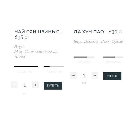
830 р.
НАЙ СЯН ЦЗИНЬ СЮАНЬ
ДА ХУН ПАО
895 р.
Вкус: Дерево , Дым , Орехи
Вкус:
Мёд , Свежескошенная
трава
Сладость
Терпкость
Сладость
Терпкость
КУПИТЬ
шт
КУПИТЬ
шт