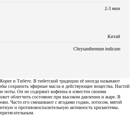
2-3 мин
Китай
Chrysanthemum indicum
орее и Тибете. В тибетской традиции её иногда называют
тобы сохранить эфирные масла и действующие вещества. Настой
ые ноты. Он не содержит кофеина и известен своими
жет облегчить состояние при высоком давлении и жаре. В
ови. Часто его смешивают с ягодами годжи, лотосом, мятой
антную и противовоспалительную активность хризантемы.
 притягательным.