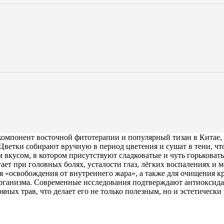
мпонент восточной фитотерапии и популярный тизан в Китае, К
. Цветки собирают вручную в период цветения и сушат в тени, ч
 вкусом, в котором присутствуют сладковатые и чуть горьковат
при головных болях, усталости глаз, лёгких воспалениях и мо
 «освобождения от внутреннего жара», а также для очищения кр
 организма. Современные исследования подтверждают антиоксид
ных трав, что делает его не только полезным, но и эстетически