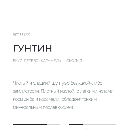
арт. №506
ГУНТИН
ВКУС: ДЕРЕВО , КАРАМЕЛЬ , ШОКОЛАД
Чистый и сладкий шу пуэр без какой-либо
землистости. Плотный настой, с легкими нотами
коры дуба и карамели, обладает тонким
минеральным послевкусием.