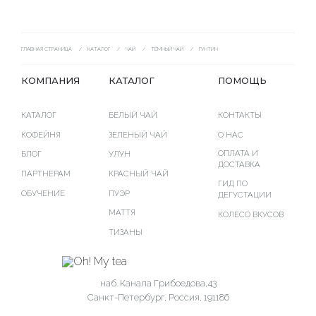
ГЛАВНАЯ СТРАНИЦА
/
КАТАЛОГ
/
ЧАЙ
/
ТЁМНЫЙ ЧАЙ
/
ГУНТИН
КОМПАНИЯ
КАТАЛОГ
ПОМОЩЬ
КАТАЛОГ
БЕЛЫЙ ЧАЙ
КОНТАКТЫ
КОФЕЙНЯ
ЗЕЛЕНЫЙ ЧАЙ
O НАС
ОПЛАТА И
БЛОГ
УЛУН
ДОСТАВКА
ПАРТНЕРАМ
КРАСНЫЙ ЧАЙ
ГИД ПО
ОБУЧЕНИЕ
ПУЭР
ДЕГУСТАЦИИ
МАТТЯ
КОЛЕСО ВКУСОВ
ТИЗАНЫ
наб. Канала Грибоедова,43
Санкт-Петербург, Россия, 191186